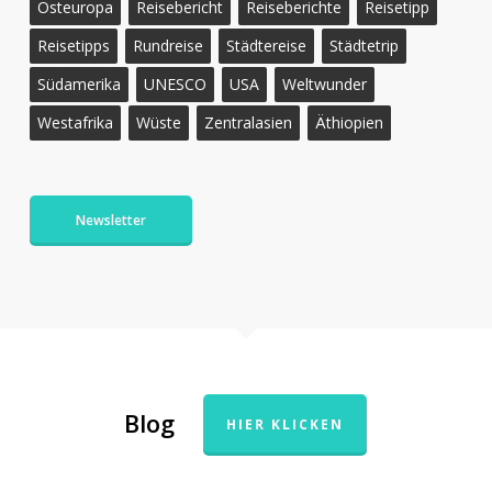
Osteuropa
Reisebericht
Reiseberichte
Reisetipp
Reisetipps
Rundreise
Städtereise
Städtetrip
Südamerika
UNESCO
USA
Weltwunder
Westafrika
Wüste
Zentralasien
Äthiopien
Newsletter
Blog
HIER KLICKEN