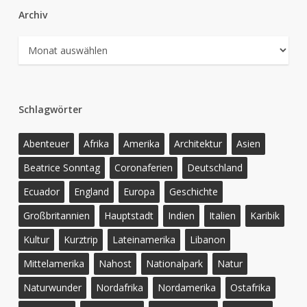
Archiv
Archiv
Schlagwörter
Abenteuer
Afrika
Amerika
Architektur
Asien
Beatrice Sonntag
Coronaferien
Deutschland
Ecuador
England
Europa
Geschichte
Großbritannien
Hauptstadt
Indien
Italien
Karibik
Kultur
Kurztrip
Lateinamerika
Libanon
Mittelamerika
Nahost
Nationalpark
Natur
Naturwunder
Nordafrika
Nordamerika
Ostafrika