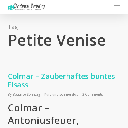
Menu
Skip
to
main
content
Tag
Petite Venise
Colmar – Zauberhaftes buntes
Elsass
By
Beatrice Sonntag
Kurz und schmerzlos
2 Comments
Colmar –
Antoniusfeuer,