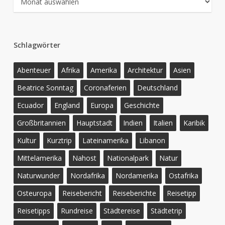
Schlagwörter
Abenteuer
Afrika
Amerika
Architektur
Asien
Beatrice Sonntag
Coronaferien
Deutschland
Ecuador
England
Europa
Geschichte
Großbritannien
Hauptstadt
Indien
Italien
Karibik
Kultur
Kurztrip
Lateinamerika
Libanon
Mittelamerika
Nahost
Nationalpark
Natur
Naturwunder
Nordafrika
Nordamerika
Ostafrika
Osteuropa
Reisebericht
Reiseberichte
Reisetipp
Reisetipps
Rundreise
Städtereise
Städtetrip