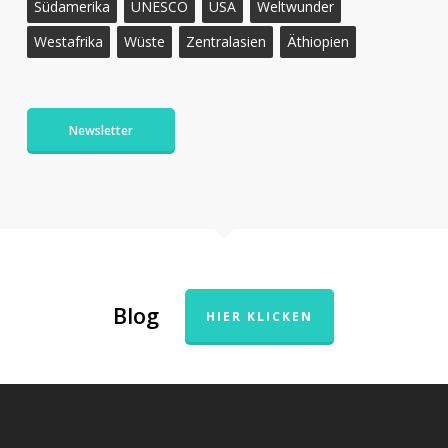
Südamerika
UNESCO
USA
Weltwunder
Westafrika
Wüste
Zentralasien
Äthiopien
Newsletter
Blog
HIER KLICKEN