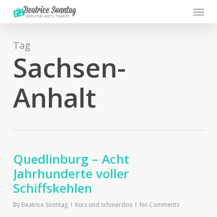
Menu
Skip
to
main
content
Tag
Sachsen-
Anhalt
Quedlinburg – Acht
Jahrhunderte voller
Schiffskehlen
By
Beatrice Sonntag
Kurz und schmerzlos
No Comments