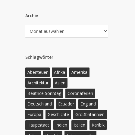
Archiv
Archiv
Schlagwörter
Abenteuer
Afrika
Amerika
Architektur
Asien
Beatrice Sonntag
Coronaferien
Deutschland
Ecuador
England
Europa
Geschichte
Großbritannien
Hauptstadt
Indien
Italien
Karibik