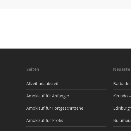
Seiten
Neueste 
Allzeit urlaubsreif
Barbados 
Amoklauf für Anfänger
Kirundo –
Amoklauf für Fortgeschrittene
Edinburg
Amoklauf für Profis
Bujumbur