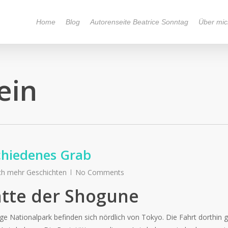
Home
Blog
Autorenseite Beatrice Sonntag
Über mic
ein
chiedenes Grab
och mehr Geschichten
No Comments
ätte der Shogune
e Nationalpark befinden sich nördlich von Tokyo. Die Fahrt dorthin 