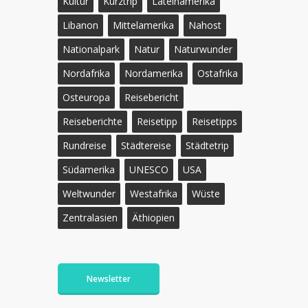
Kultur
Kurztrip
Lateinamerika
Libanon
Mittelamerika
Nahost
Nationalpark
Natur
Naturwunder
Nordafrika
Nordamerika
Ostafrika
Osteuropa
Reisebericht
Reiseberichte
Reisetipp
Reisetipps
Rundreise
Städtereise
Städtetrip
Südamerika
UNESCO
USA
Weltwunder
Westafrika
Wüste
Zentralasien
Äthiopien
Newsletter