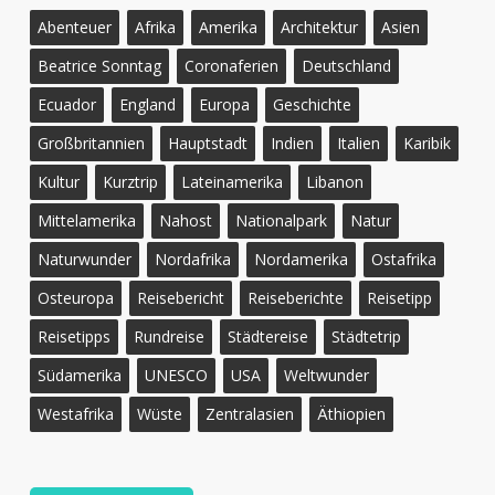
Abenteuer
Afrika
Amerika
Architektur
Asien
Beatrice Sonntag
Coronaferien
Deutschland
Ecuador
England
Europa
Geschichte
Großbritannien
Hauptstadt
Indien
Italien
Karibik
Kultur
Kurztrip
Lateinamerika
Libanon
Mittelamerika
Nahost
Nationalpark
Natur
Naturwunder
Nordafrika
Nordamerika
Ostafrika
Osteuropa
Reisebericht
Reiseberichte
Reisetipp
Reisetipps
Rundreise
Städtereise
Städtetrip
Südamerika
UNESCO
USA
Weltwunder
Westafrika
Wüste
Zentralasien
Äthiopien