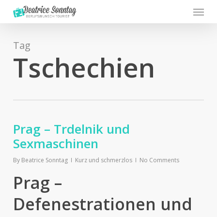
Menu
Skip
to
main
content
Tag
Tschechien
Prag – Trdelnik und
Sexmaschinen
By
Beatrice Sonntag
Kurz und schmerzlos
No Comments
Prag –
Defenestrationen und