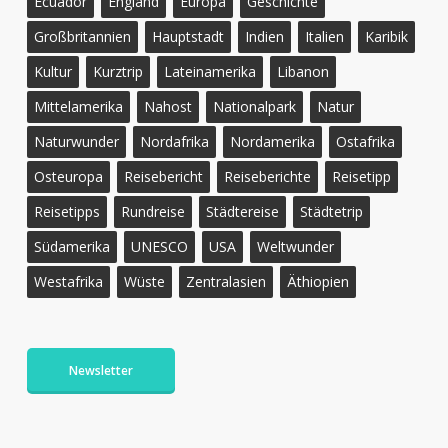
Ecuador
England
Europa
Geschichte
Großbritannien
Hauptstadt
Indien
Italien
Karibik
Kultur
Kurztrip
Lateinamerika
Libanon
Mittelamerika
Nahost
Nationalpark
Natur
Naturwunder
Nordafrika
Nordamerika
Ostafrika
Osteuropa
Reisebericht
Reiseberichte
Reisetipp
Reisetipps
Rundreise
Städtereise
Städtetrip
Südamerika
UNESCO
USA
Weltwunder
Westafrika
Wüste
Zentralasien
Äthiopien
Newsletter