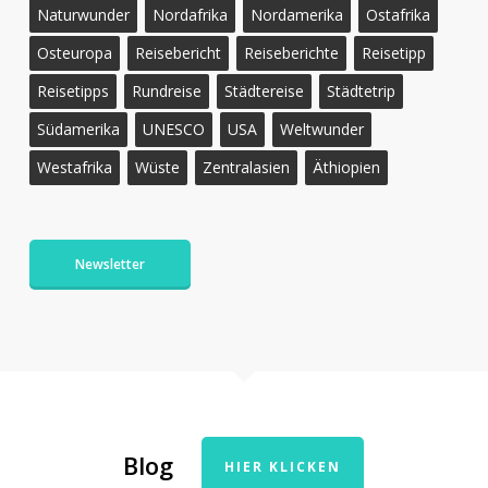
Naturwunder
Nordafrika
Nordamerika
Ostafrika
Osteuropa
Reisebericht
Reiseberichte
Reisetipp
Reisetipps
Rundreise
Städtereise
Städtetrip
Südamerika
UNESCO
USA
Weltwunder
Westafrika
Wüste
Zentralasien
Äthiopien
Newsletter
Blog
HIER KLICKEN