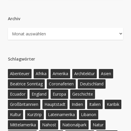
Archiv
Archiv
Schlagwörter
Abenteuer
Afrika
Amerika
Architektur
Asien
Beatrice Sonntag
Coronaferien
Deutschland
Ecuador
England
Europa
Geschichte
Großbritannien
Hauptstadt
Indien
Italien
Karibik
Kultur
Kurztrip
Lateinamerika
Libanon
Mittelamerika
Nahost
Nationalpark
Natur