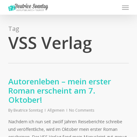
Menu
Skip
to
main
content
Tag
VSS Verlag
Autorenleben – mein erster
Roman erscheint am 7.
Oktober!
By
Beatrice Sonntag
Allgemein
No Comments
Nachdem ich nun seit zwölf Jahren Reiseberichte schreibe
und veröffentliche, wird im Oktober mein erster Roman
erscheinen. Der VSS Verlag fand mein Manuskript gut genug,