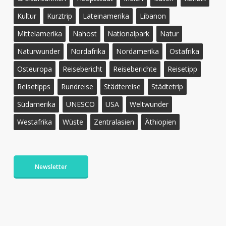
Kultur
Kurztrip
Lateinamerika
Libanon
Mittelamerika
Nahost
Nationalpark
Natur
Naturwunder
Nordafrika
Nordamerika
Ostafrika
Osteuropa
Reisebericht
Reiseberichte
Reisetipp
Reisetipps
Rundreise
Städtereise
Städtetrip
Südamerika
UNESCO
USA
Weltwunder
Westafrika
Wüste
Zentralasien
Äthiopien
Newsletter