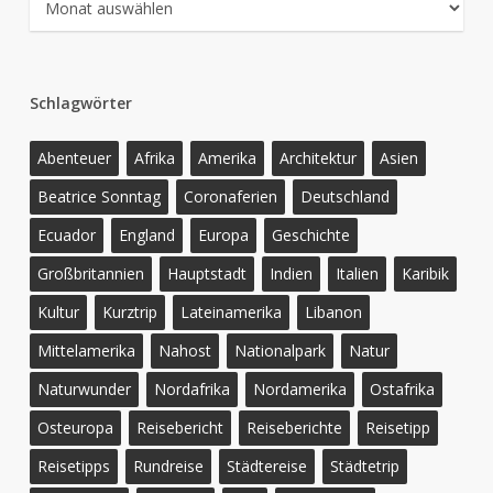
Schlagwörter
Abenteuer
Afrika
Amerika
Architektur
Asien
Beatrice Sonntag
Coronaferien
Deutschland
Ecuador
England
Europa
Geschichte
Großbritannien
Hauptstadt
Indien
Italien
Karibik
Kultur
Kurztrip
Lateinamerika
Libanon
Mittelamerika
Nahost
Nationalpark
Natur
Naturwunder
Nordafrika
Nordamerika
Ostafrika
Osteuropa
Reisebericht
Reiseberichte
Reisetipp
Reisetipps
Rundreise
Städtereise
Städtetrip