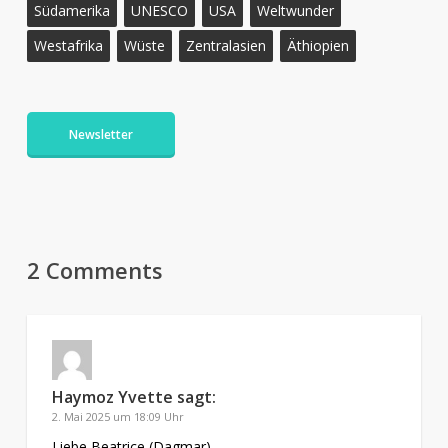
Südamerika
UNESCO
USA
Weltwunder
Westafrika
Wüste
Zentralasien
Äthiopien
Newsletter
2 Comments
Haymoz Yvette
sagt:
2. Mai 2025 um 18:09 Uhr
Liebe Beatrice (Dagmar)