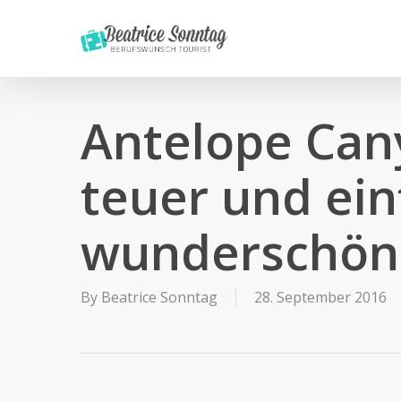
Skip
to
main
content
Antelope Can
teuer und ein
wunderschön
By
Beatrice Sonntag
28. September 2016