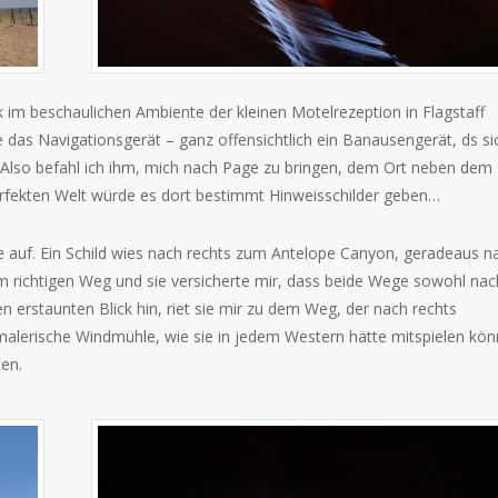
 im beschaulichen Ambiente der kleinen Motelrezeption in Flagstaff
das Navigationsgerät – ganz offensichtlich ein Banausengerät, ds sic
t. Also befahl ich ihm, mich nach Page zu bringen, dem Ort neben dem
erfekten Welt würde es dort bestimmt Hinweisschilder geben…
le auf. Ein Schild wies nach rechts zum Antelope Canyon, geradeaus n
em richtigen Weg und sie versicherte mir, dass beide Wege sowohl nac
erstaunten Blick hin, riet sie mir zu dem Weg, der nach rechts
alerische Windmühle, wie sie in jedem Western hätte mitspielen kön
ten.