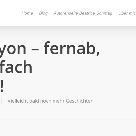
Home
Blog
Autorenseite Beatrice Sonntag
Über mic
yon – fernab,
fach
!
Vielleicht bald noch mehr Geschichten