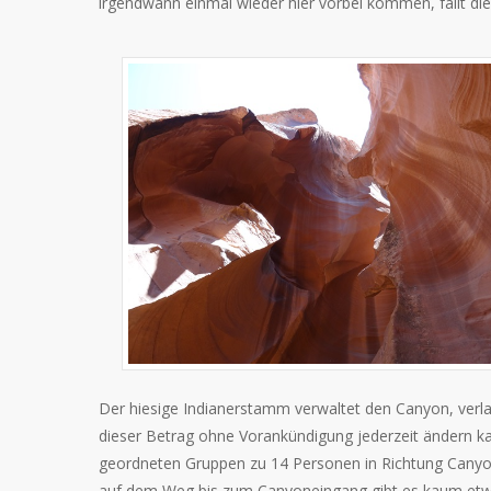
irgendwann einmal wieder hier vorbei kommen, fällt die 
Der hiesige Indianerstamm verwaltet den Canyon, verlang
dieser Betrag ohne Vorankündigung jederzeit ändern ka
geordneten Gruppen zu 14 Personen in Richtung Canyon
auf dem Weg bis zum Canyoneingang gibt es kaum etwa