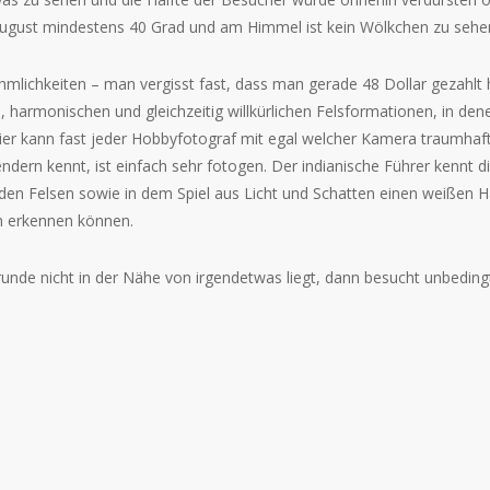
 August mindestens 40 Grad und am Himmel ist kein Wölkchen zu sehe
mlichkeiten – man vergisst fast, dass man gerade 48 Dollar gezahlt 
, harmonischen und gleichzeitig willkürlichen Felsformationen, in den
Hier kann fast jeder Hobbyfotograf mit egal welcher Kamera traumhaf
ern kennt, ist einfach sehr fotogen. Der indianische Führer kennt d
den Felsen sowie in dem Spiel aus Licht und Schatten einen weißen H
n erkennen können.
Grunde nicht in der Nähe von irgendetwas liegt, dann besucht unbeding