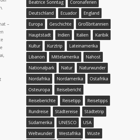
Beatrice Sonntag
Coronaferien
n.
Deutschland
Ecuador
England
hat –
Europa
Geschichte
Großbritannien
en
Hauptstadt
Indien
Italien
Karibik
te
Kultur
Kurztrip
Lateinamerika
ie
ai,
Libanon
Mittelamerika
Nahost
Nationalpark
Natur
Naturwunder
Nordafrika
Nordamerika
Ostafrika
t
Osteuropa
Reisebericht
Reiseberichte
Reisetipp
Reisetipps
Rundreise
Städtereise
Städtetrip
Südamerika
UNESCO
USA
Weltwunder
Westafrika
Wüste