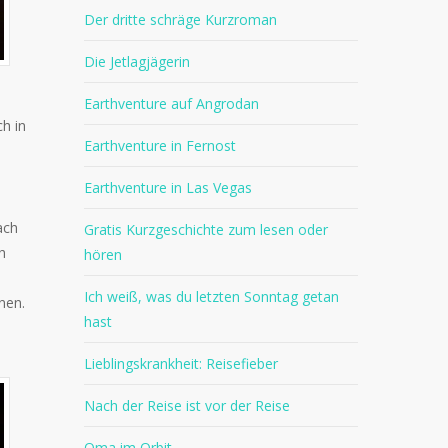
Der dritte schräge Kurzroman
Die Jetlagjägerin
Earthventure auf Angrodan
h in
Earthventure in Fernost
Earthventure in Las Vegas
ach
Gratis Kurzgeschichte zum lesen oder
h
hören
Ich weiß, was du letzten Sonntag getan
nen.
hast
Lieblingskrankheit: Reisefieber
Nach der Reise ist vor der Reise
Oma im Orbit