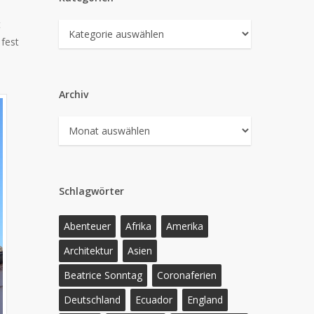
t
Kategorien
 fest
Archiv
Archiv
Schlagwörter
Abenteuer
Afrika
Amerika
Architektur
Asien
Beatrice Sonntag
Coronaferien
Deutschland
Ecuador
England