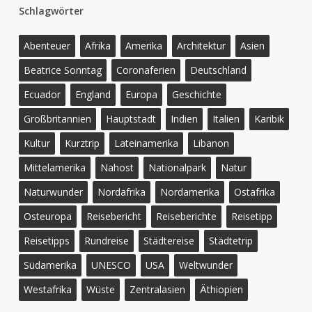
Schlagwörter
Abenteuer
Afrika
Amerika
Architektur
Asien
Beatrice Sonntag
Coronaferien
Deutschland
Ecuador
England
Europa
Geschichte
Großbritannien
Hauptstadt
Indien
Italien
Karibik
Kultur
Kurztrip
Lateinamerika
Libanon
Mittelamerika
Nahost
Nationalpark
Natur
Naturwunder
Nordafrika
Nordamerika
Ostafrika
Osteuropa
Reisebericht
Reiseberichte
Reisetipp
Reisetipps
Rundreise
Städtereise
Städtetrip
Südamerika
UNESCO
USA
Weltwunder
Westafrika
Wüste
Zentralasien
Äthiopien