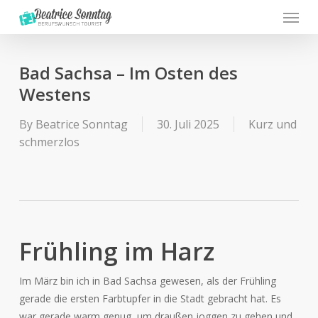
Menu
Skip
to
main
content
Bad Sachsa – Im Osten des
Westens
By
Beatrice Sonntag
30. Juli 2025
Kurz und
schmerzlos
Frühling im Harz
Im März bin ich in Bad Sachsa gewesen, als der Frühling
gerade die ersten Farbtupfer in die Stadt gebracht hat. Es
war gerade warm genug, um draußen joggen zu gehen und