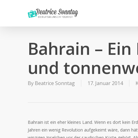
Skip
to
main
content
Bahrain – Ein
und tonnenwe
By
Beatrice Sonntag
17. Januar 2014
Bahrain ist ein eher kleines Land. Wenn es dort kein Erd
Jahren ein wenig Revolution aufgekeimt wäre, dann hät
winzigen Inselchen vor der saudischen Küste gehört. A