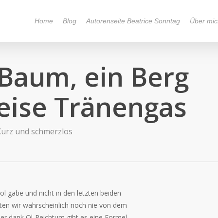
Home
Blog
Autorenseite Beatrice Sonntag
Über mic
 Baum, ein Berg
ise Tränengas
Kurz und schmerzlos
öl gäbe und nicht in den letzten beiden
ten wir wahrscheinlich noch nie von dem
ber dank Öl-Reichtum gibt es eine Formel