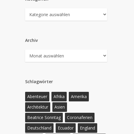
Kategorien
Archiv
Archiv
Schlagwörter
Abenteuer
Afrika
Amerika
Architektur
Asien
Beatrice Sonntag
Coronaferien
Deutschland
Ecuador
England