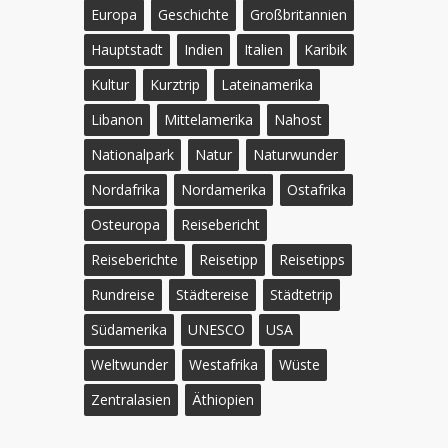
Europa
Geschichte
Großbritannien
Hauptstadt
Indien
Italien
Karibik
Kultur
Kurztrip
Lateinamerika
Libanon
Mittelamerika
Nahost
Nationalpark
Natur
Naturwunder
Nordafrika
Nordamerika
Ostafrika
Osteuropa
Reisebericht
Reiseberichte
Reisetipp
Reisetipps
Rundreise
Städtereise
Städtetrip
Südamerika
UNESCO
USA
Weltwunder
Westafrika
Wüste
Zentralasien
Äthiopien