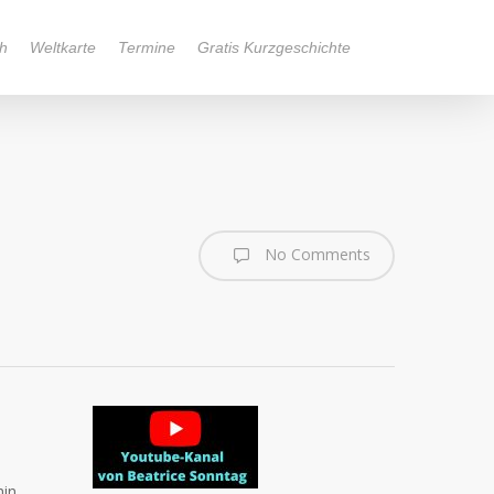
h
Weltkarte
Termine
Gratis Kurzgeschichte
No Comments
hin