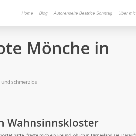
Home
Blog
Autorenseite Beatrice Sonntag
Über mic
tote Mönche in
 und schmerzlos
in Wahnsinnskloster
stet hatte, fragte mich ein Freund, ob ich in Disneyland sei. Darauf