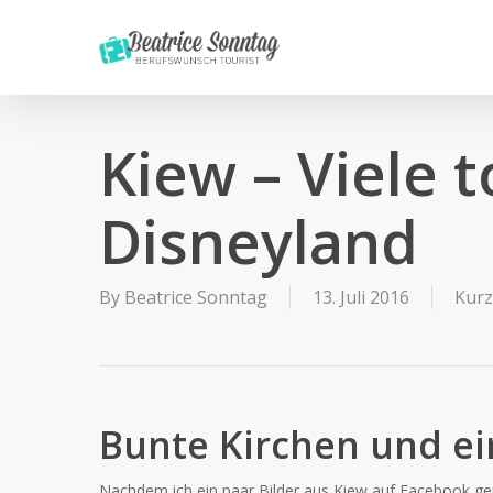
Skip
to
main
content
Kiew – Viele 
Disneyland
By
Beatrice Sonntag
13. Juli 2016
Kurz
Bunte Kirchen und e
Nachdem ich ein paar Bilder aus Kiew auf Facebook gepo