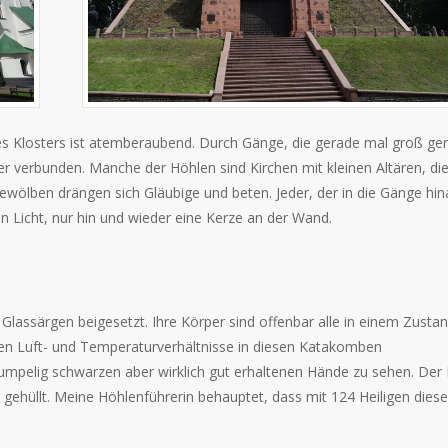
s Klosters ist atemberaubend. Durch Gänge, die gerade mal groß ge
er verbunden. Manche der Höhlen sind Kirchen mit kleinen Altären, di
Gewölben drängen sich Gläubige und beten. Jeder, der in die Gänge hin
in Licht, nur hin und wieder eine Kerze an der Wand.
 Glassärgen beigesetzt. Ihre Körper sind offenbar alle in einem Zusta
ten Luft- und Temperaturverhältnisse in diesen Katakomben
hrumpelig schwarzen aber wirklich gut erhaltenen Hände zu sehen. Der
r gehüllt. Meine Höhlenführerin behauptet, dass mit 124 Heiligen dies