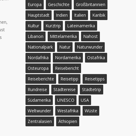
Europa
Geschichte
Großbritannien
Hauptstadt
Indien
Italien
Karibik
hen,
Kultur
Kurztrip
Lateinamerika
ust
Libanon
Mittelamerika
Nahost
s
Nationalpark
Natur
Naturwunder
Nordafrika
Nordamerika
Ostafrika
Osteuropa
Reisebericht
Reiseberichte
Reisetipp
Reisetipps
Rundreise
Städtereise
Städtetrip
Südamerika
UNESCO
USA
Weltwunder
Westafrika
Wüste
Zentralasien
Äthiopien