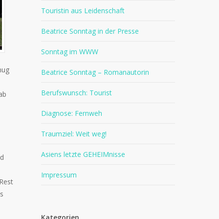
Touristin aus Leidenschaft
Beatrice Sonntag in der Presse
Sonntag im WWW
nug
Beatrice Sonntag – Romanautorin
e
Berufswunsch: Tourist
ab
Diagnose: Fernweh
Traumziel: Weit weg!
Asiens letzte GEHEIMnisse
nd
Impressum
 Rest
es
Kategorien