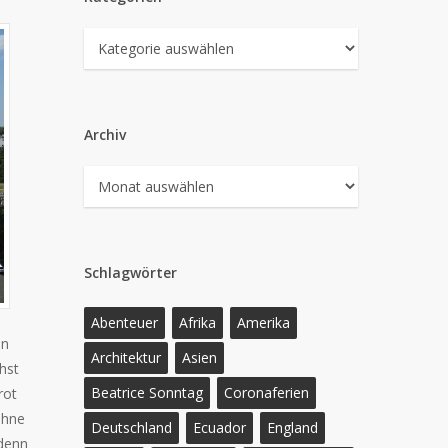
Kategorien
Archiv
Archiv
Schlagwörter
Abenteuer
Afrika
Amerika
en
Architektur
Asien
hst
Beatrice Sonntag
Coronaferien
rot
ohne
Deutschland
Ecuador
England
 denn