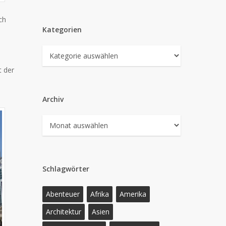
ch
Kategorien
d
Kategorien
t der
Archiv
Archiv
Schlagwörter
Abenteuer
Afrika
Amerika
Architektur
Asien