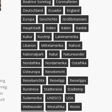
Beatrice Sonntag
Coronaferien
Deutschland
Ecuador
England
Europa
Geschichte
Großbritannien
Hauptstadt
Indien
Italien
Karibik
Kultur
Kurztrip
Lateinamerika
Libanon
Mittelamerika
Nahost
Nationalpark
Natur
Naturwunder
Nordafrika
Nordamerika
Ostafrika
Osteuropa
Reisebericht
Reiseberichte
Reisetipp
Reisetipps
ing.
hräg.
Rundreise
Städtereise
Städtetrip
ss
Südamerika
UNESCO
USA
ück
Weltwunder
Westafrika
Wüste