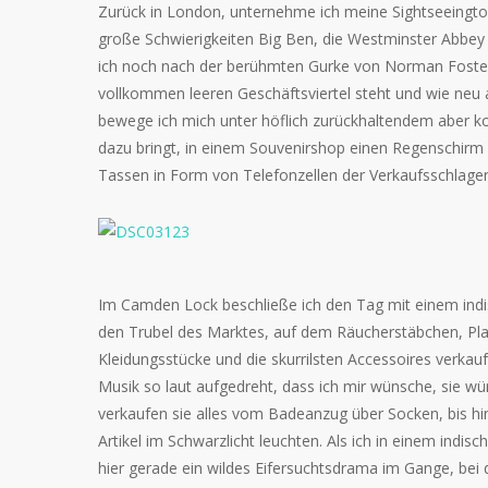
Zurück in London, unternehme ich meine Sightseeingtou
große Schwierigkeiten Big Ben, die Westminster Abbe
ich noch nach der berühmten Gurke von Norman Foster
vollkommen leeren Geschäftsviertel steht und wie neu
bewege ich mich unter höflich zurückhaltendem aber k
dazu bringt, in einem Souvenirshop einen Regenschirm
Tassen in Form von Telefonzellen der Verkaufsschlager
Im Camden Lock beschließe ich den Tag mit einem in
den Trubel des Marktes, auf dem Räucherstäbchen, Pl
Kleidungsstücke und die skurrilsten Accessoires verkauf
Musik so laut aufgedreht, dass ich mir wünsche, sie w
verkaufen sie alles vom Badeanzug über Socken, bis hin
Artikel im Schwarzlicht leuchten. Als ich in einem indisc
hier gerade ein wildes Eifersuchtsdrama im Gange, bei 