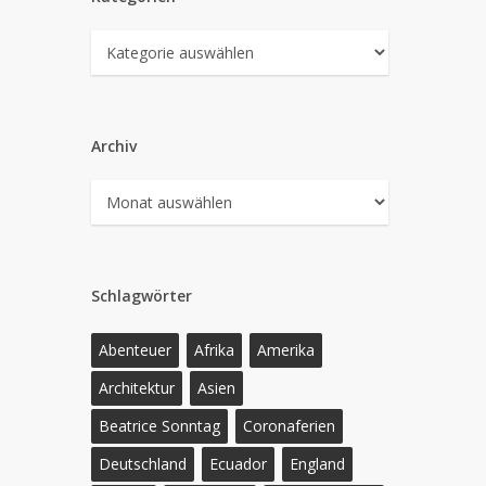
Kategorien
Archiv
Archiv
Schlagwörter
Abenteuer
Afrika
Amerika
Architektur
Asien
Beatrice Sonntag
Coronaferien
Deutschland
Ecuador
England