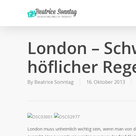
Skip
to
main
content
London – Sch
höflicher Reg
By
Beatrice Sonntag
16. Oktober 2013
London muss unheimlich wichtig sein, wenn man von d