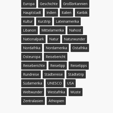
Europa
Geschichte
Großbritannien
Hauptstadt
Indien
Italien
Karibik
Kultur
Kurztrip
Lateinamerika
Libanon
Mittelamerika
Nahost
Nationalpark
Natur
Naturwunder
Nordafrika
Nordamerika
Ostafrika
Osteuropa
Reisebericht
Reiseberichte
Reisetipp
Reisetipps
Rundreise
Städtereise
Städtetrip
Südamerika
UNESCO
USA
Weltwunder
Westafrika
Wüste
Zentralasien
Äthiopien