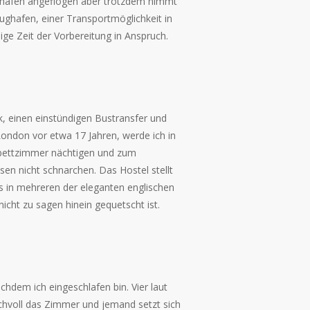
ghäfen angeflogen aber trotzdem nimmt
ughafen, einer Transportmöglichkeit in
nige Zeit der Vorbereitung in Anspruch.
, einen einstündigen Bustransfer und
London vor etwa 17 Jahren, werde ich in
rbettzimmer nächtigen und zum
n nicht schnarchen. Das Hostel stellt
as in mehreren der eleganten englischen
icht zu sagen hinein gequetscht ist.
hdem ich eingeschlafen bin. Vier laut
hvoll das Zimmer und jemand setzt sich