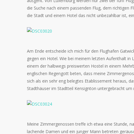
ausgeht. Von Luxemburg werden nur zwei der fünf Flu
die Suche nach einem passenden Flug, dem richtigen Fl
die Stadt und einem Hotel das nicht unbezahlbar ist, ei
Am Ende entscheide ich mich für den Flughafen Gatwick
gegen ein Hotel. Wie bei meinem letzten Aufenthalt in 
einem der halbwegs preiswerten Hostel in einem Meh
englischen Regengott beten, dass meine Zimmergenosse
sich als ein sehr eng belegtes Etablissement heraus, d
Stadthäuser im Stadtteil Kensignton untergebracht um n
Meine Zimmergenossen treffe ich etwa eine Stunde, nac
lachende Damen und ein junger Mann betreten geräusc