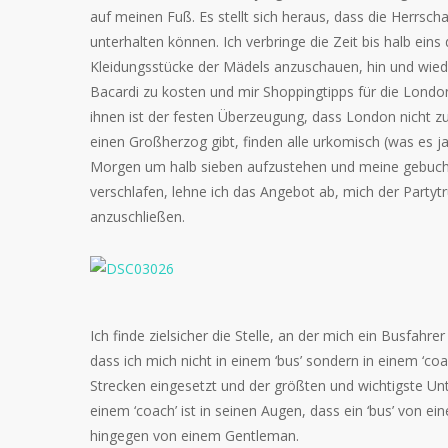
auf meinen Fuß. Es stellt sich heraus, dass die Herrsc
unterhalten können. Ich verbringe die Zeit bis halb ein
Kleidungsstücke der Mädels anzuschauen, hin und wi
Bacardi zu kosten und mir Shoppingtipps für die Londo
ihnen ist der festen Überzeugung, dass London nicht z
einen Großherzog gibt, finden alle urkomisch (was es ja
Morgen um halb sieben aufzustehen und meine gebuch
verschlafen, lehne ich das Angebot ab, mich der Partytr
anzuschließen.
Ich finde zielsicher die Stelle, an der mich ein Busfahre
dass ich mich nicht in einem ‘bus’ sondern in einem ‘co
Strecken eingesetzt und der größten und wichtigste Un
einem ‘coach’ ist in seinen Augen, dass ein ‘bus’ von ei
hingegen von einem Gentleman.