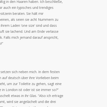
ltig in den Haaren haben. Ich beschließe,
mir auch ein typisches und trendiges
tzerin beraten. Sie hält mir
heinen, als seien sie acht Nummern zu
 ihrem Laden ‘one size’ sind und dass
ruft sie lachend. Und am Ende verlasse
k. Falls mich jemand darauf anspricht,
o!”
 setzen sich neben mich. In dem festen
h auf deutsch über ihre Vorlieben beim
teht, um zur Toilette zu gehen, sagt eine
ie in London ist oder ist sie immer so?”
chelt etwas in ihr Glas. “Also ich ertrage
mt, wird sie angelächelt und die drei