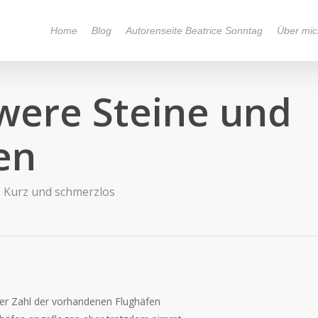
Home
Blog
Autorenseite Beatrice Sonntag
Über mic
were Steine und
en
Kurz und schmerzlos
er Zahl der vorhandenen Flughäfen