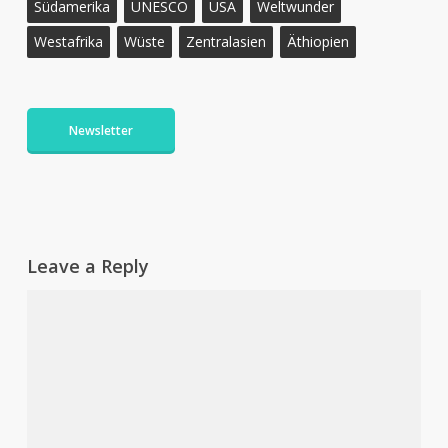
Südamerika
UNESCO
USA
Weltwunder
Westafrika
Wüste
Zentralasien
Äthiopien
Newsletter
Leave a Reply