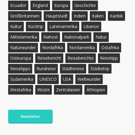
Ecuador
England
Europa
Geschichte
Großbritannien
Hauptstadt
Indien
Italien
Karibik
Kultur
Kurztrip
Lateinamerika
Libanon
Mittelamerika
Nahost
Nationalpark
Natur
Naturwunder
Nordafrika
Nordamerika
Ostafrika
Osteuropa
Reisebericht
Reiseberichte
Reisetipp
Reisetipps
Rundreise
Städtereise
Städtetrip
Südamerika
UNESCO
USA
Weltwunder
Westafrika
Wüste
Zentralasien
Äthiopien
Newsletter