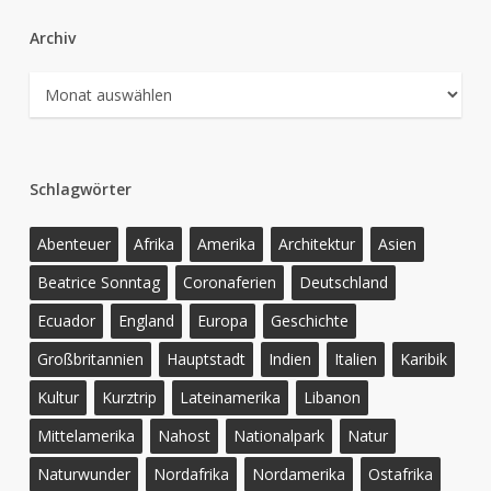
Archiv
Archiv
Schlagwörter
Abenteuer
Afrika
Amerika
Architektur
Asien
Beatrice Sonntag
Coronaferien
Deutschland
Ecuador
England
Europa
Geschichte
Großbritannien
Hauptstadt
Indien
Italien
Karibik
Kultur
Kurztrip
Lateinamerika
Libanon
Mittelamerika
Nahost
Nationalpark
Natur
Naturwunder
Nordafrika
Nordamerika
Ostafrika