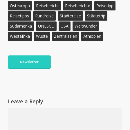
Osteuropa
Reisebericht
Reiseberichte
Reisetipp
Reisetipps
Rundreise
Städtereise
Städtetrip
Südamerika
UNESCO
USA
Weltwunder
Westafrika
Wüste
Zentralasien
Äthiopien
Newsletter
Leave a Reply