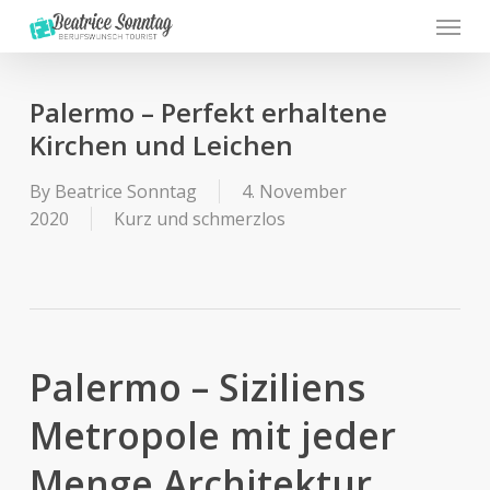
Menu
Skip
to
main
content
Palermo – Perfekt erhaltene
Kirchen und Leichen
By
Beatrice Sonntag
4. November
2020
Kurz und schmerzlos
Palermo – Siziliens
Metropole mit jeder
Menge Architektur