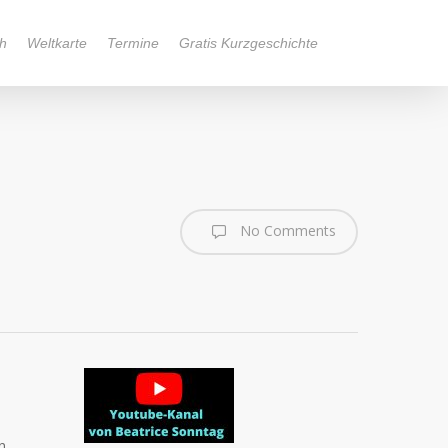
h
Weltkarte
Termine
Gratis Kurzgeschichte
No Comments
n