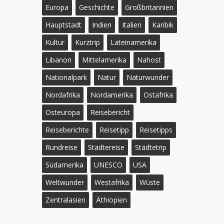
Europa
Geschichte
Großbritannien
Hauptstadt
Indien
Italien
Karibik
Kultur
Kurztrip
Lateinamerika
Libanon
Mittelamerika
Nahost
Nationalpark
Natur
Naturwunder
Nordafrika
Nordamerika
Ostafrika
Osteuropa
Reisebericht
Reiseberichte
Reisetipp
Reisetipps
Rundreise
Städtereise
Städtetrip
Südamerika
UNESCO
USA
Weltwunder
Westafrika
Wüste
Zentralasien
Äthiopien