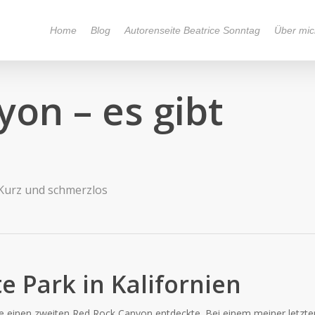
Home
Blog
Autorenseite Beatrice Sonntag
Über mic
on – es gibt
Kurz und schmerzlos
e Park in Kalifornien
te einen zweiten Red Rock Canyon entdeckte. Bei einem meiner letzte