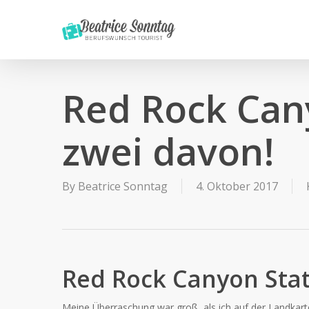
Skip
to
main
content
Red Rock Cany
zwei davon!
By
Beatrice Sonntag
4. Oktober 2017
Red Rock Canyon Stat
Meine Überraschung war groß, als ich auf der Landkar