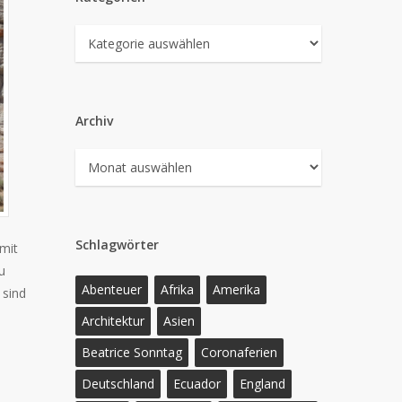
Kategorien
Archiv
Archiv
Schlagwörter
 mit
u
Abenteuer
Afrika
Amerika
 sind
Architektur
Asien
Beatrice Sonntag
Coronaferien
Deutschland
Ecuador
England