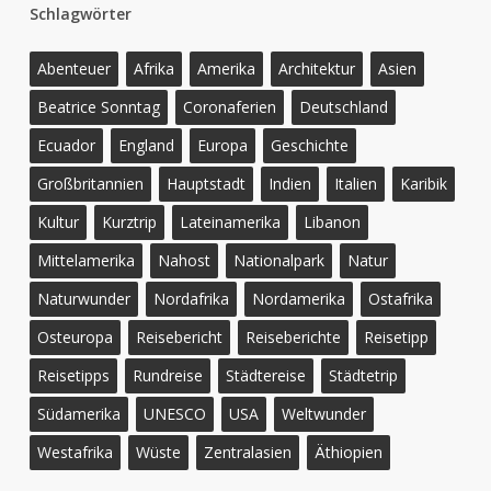
Schlagwörter
Abenteuer
Afrika
Amerika
Architektur
Asien
Beatrice Sonntag
Coronaferien
Deutschland
Ecuador
England
Europa
Geschichte
Großbritannien
Hauptstadt
Indien
Italien
Karibik
Kultur
Kurztrip
Lateinamerika
Libanon
Mittelamerika
Nahost
Nationalpark
Natur
Naturwunder
Nordafrika
Nordamerika
Ostafrika
Osteuropa
Reisebericht
Reiseberichte
Reisetipp
Reisetipps
Rundreise
Städtereise
Städtetrip
Südamerika
UNESCO
USA
Weltwunder
Westafrika
Wüste
Zentralasien
Äthiopien