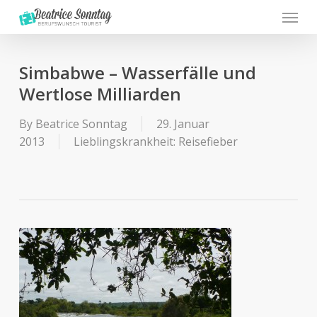
Menu
Skip
to
main
content
Simbabwe – Wasserfälle und
Wertlose Milliarden
By
Beatrice Sonntag
29. Januar
2013
Lieblingskrankheit: Reisefieber