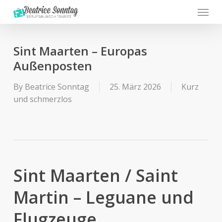
Menu
Skip
to
main
content
Sint Maarten – Europas
Außenposten
By
Beatrice Sonntag
25. März 2026
Kurz
und schmerzlos
Sint Maarten / Saint
Martin – Leguane und
Flugzeuge