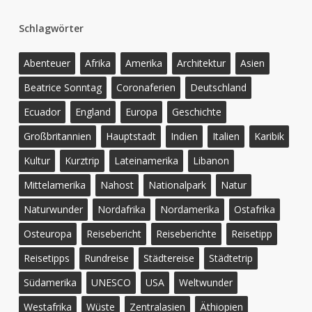
Schlagwörter
Abenteuer
Afrika
Amerika
Architektur
Asien
Beatrice Sonntag
Coronaferien
Deutschland
Ecuador
England
Europa
Geschichte
Großbritannien
Hauptstadt
Indien
Italien
Karibik
Kultur
Kurztrip
Lateinamerika
Libanon
Mittelamerika
Nahost
Nationalpark
Natur
Naturwunder
Nordafrika
Nordamerika
Ostafrika
Osteuropa
Reisebericht
Reiseberichte
Reisetipp
Reisetipps
Rundreise
Städtereise
Städtetrip
Südamerika
UNESCO
USA
Weltwunder
Westafrika
Wüste
Zentralasien
Äthiopien