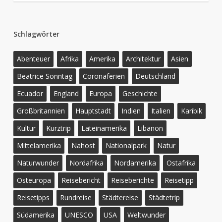
Schlagwörter
Abenteuer
Afrika
Amerika
Architektur
Asien
Beatrice Sonntag
Coronaferien
Deutschland
Ecuador
England
Europa
Geschichte
Großbritannien
Hauptstadt
Indien
Italien
Karibik
Kultur
Kurztrip
Lateinamerika
Libanon
Mittelamerika
Nahost
Nationalpark
Natur
Naturwunder
Nordafrika
Nordamerika
Ostafrika
Osteuropa
Reisebericht
Reiseberichte
Reisetipp
Reisetipps
Rundreise
Städtereise
Städtetrip
Südamerika
UNESCO
USA
Weltwunder