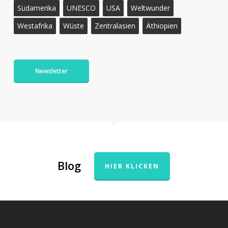
Südamerika
UNESCO
USA
Weltwunder
Westafrika
Wüste
Zentralasien
Äthiopien
Newsletter
Blog
HIER KLICKEN