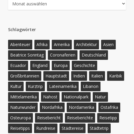
Archiv
Schlagwörter
Abenteuer
Afrika
Amerika
Architektur
Asien
Beatrice Sonntag
Coronaferien
Deutschland
Ecuador
England
Europa
Geschichte
Großbritannien
Hauptstadt
Indien
Italien
Karibik
Kultur
Kurztrip
Lateinamerika
Libanon
Mittelamerika
Nahost
Nationalpark
Natur
Naturwunder
Nordafrika
Nordamerika
Ostafrika
Osteuropa
Reisebericht
Reiseberichte
Reisetipp
Reisetipps
Rundreise
Städtereise
Städtetrip