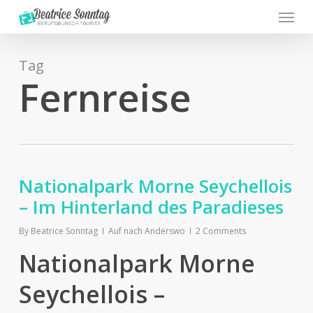
Menu
Skip
to
main
content
Tag
Fernreise
Nationalpark Morne Seychellois
– Im Hinterland des Paradieses
By
Beatrice Sonntag
Auf nach Anderswo
2 Comments
Nationalpark Morne
Seychellois –