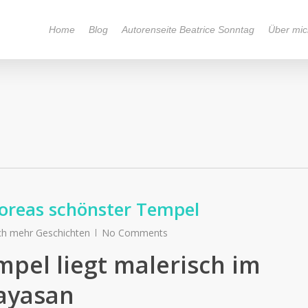
Home
Blog
Autorenseite Beatrice Sonntag
Über mic
 Koreas schönster Tempel
och mehr Geschichten
No Comments
pel liegt malerisch im
ayasan