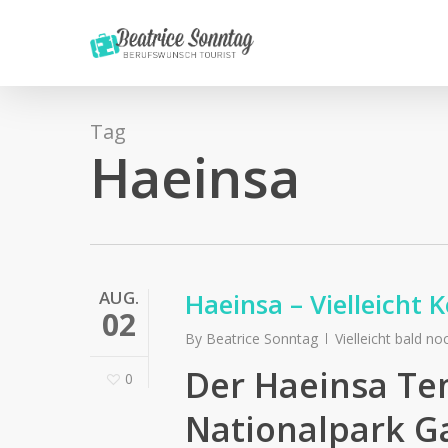
Skip
to
main
content
Tag
Haeinsa
AUG.
Haeinsa – Vielleicht
02
By
Beatrice Sonntag
Vielleicht bald n
Der Haeinsa Tem
0
Nationalpark G