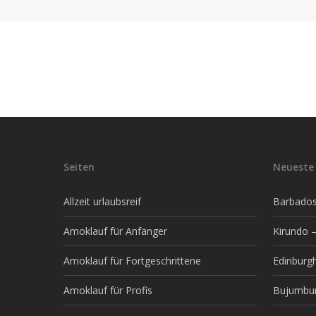
Seiten
Neueste 
Allzeit urlaubsreif
Barbados 
Amoklauf für Anfänger
Kirundo –
Amoklauf für Fortgeschrittene
Edinburg
Amoklauf für Profis
Bujumbur