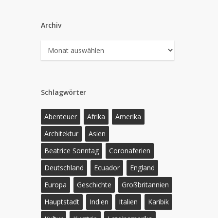
Archiv
Archiv
Schlagwörter
Abenteuer
Afrika
Amerika
Architektur
Asien
Beatrice Sonntag
Coronaferien
Deutschland
Ecuador
England
Europa
Geschichte
Großbritannien
Hauptstadt
Indien
Italien
Karibik