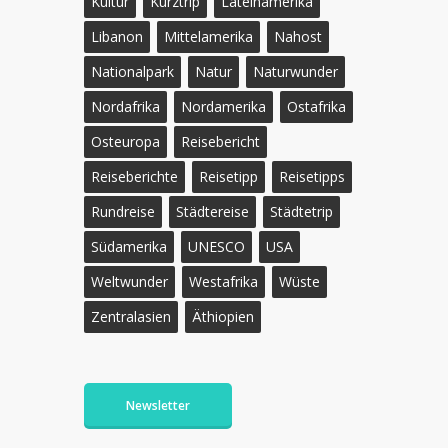
Kultur
Kurztrip
Lateinamerika
Libanon
Mittelamerika
Nahost
Nationalpark
Natur
Naturwunder
Nordafrika
Nordamerika
Ostafrika
Osteuropa
Reisebericht
Reiseberichte
Reisetipp
Reisetipps
Rundreise
Städtereise
Städtetrip
Südamerika
UNESCO
USA
Weltwunder
Westafrika
Wüste
Zentralasien
Äthiopien
Newsletter