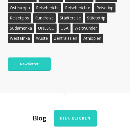
Osteuropa
Reisebericht
Reiseberichte
Reisetipp
Reisetipps
Rundreise
Städtereise
Städtetrip
Südamerika
UNESCO
USA
Weltwunder
Westafrika
Wüste
Zentralasien
Äthiopien
Newsletter
Blog
HIER KLICKEN