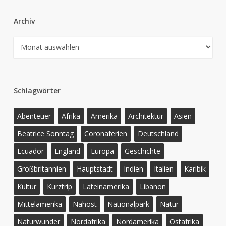
Archiv
Archiv
Schlagwörter
Abenteuer
Afrika
Amerika
Architektur
Asien
Beatrice Sonntag
Coronaferien
Deutschland
Ecuador
England
Europa
Geschichte
Großbritannien
Hauptstadt
Indien
Italien
Karibik
Kultur
Kurztrip
Lateinamerika
Libanon
Mittelamerika
Nahost
Nationalpark
Natur
Naturwunder
Nordafrika
Nordamerika
Ostafrika