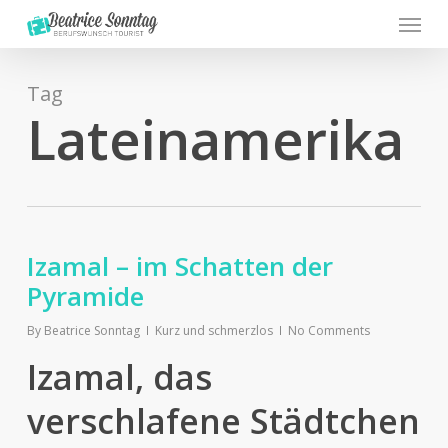
Menu
Skip
to
main
content
Tag
Lateinamerika
Izamal – im Schatten der
Pyramide
By
Beatrice Sonntag
Kurz und schmerzlos
No Comments
Izamal, das
verschlafene Städtchen