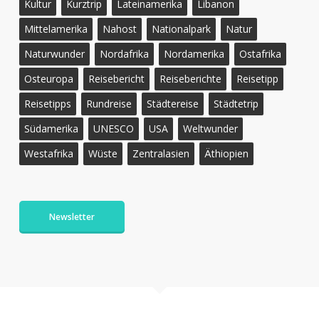
Kultur
Kurztrip
Lateinamerika
Libanon
Mittelamerika
Nahost
Nationalpark
Natur
Naturwunder
Nordafrika
Nordamerika
Ostafrika
Osteuropa
Reisebericht
Reiseberichte
Reisetipp
Reisetipps
Rundreise
Städtereise
Städtetrip
Südamerika
UNESCO
USA
Weltwunder
Westafrika
Wüste
Zentralasien
Äthiopien
Newsletter