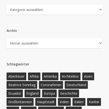
Kategorien
Archiv
Archiv
Schlagwörter
Abenteuer
Afrika
Amerika
Architektur
Asien
Beatrice Sonntag
Coronaferien
Deutschland
Ecuador
England
Europa
Geschichte
Großbritannien
Hauptstadt
Indien
Italien
Karibik