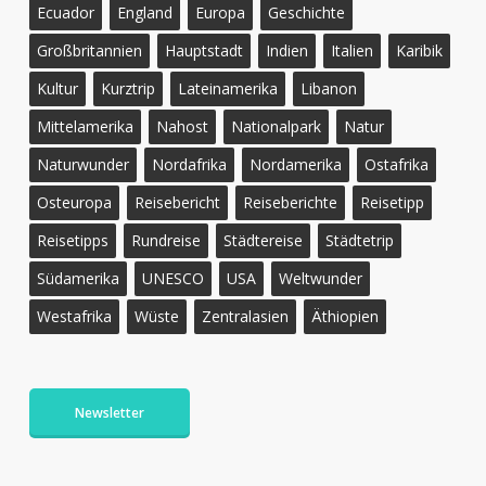
Ecuador
England
Europa
Geschichte
Großbritannien
Hauptstadt
Indien
Italien
Karibik
Kultur
Kurztrip
Lateinamerika
Libanon
Mittelamerika
Nahost
Nationalpark
Natur
Naturwunder
Nordafrika
Nordamerika
Ostafrika
Osteuropa
Reisebericht
Reiseberichte
Reisetipp
Reisetipps
Rundreise
Städtereise
Städtetrip
Südamerika
UNESCO
USA
Weltwunder
Westafrika
Wüste
Zentralasien
Äthiopien
Newsletter