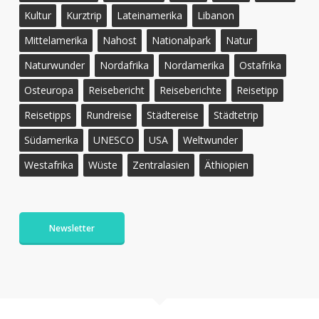
Kultur
Kurztrip
Lateinamerika
Libanon
Mittelamerika
Nahost
Nationalpark
Natur
Naturwunder
Nordafrika
Nordamerika
Ostafrika
Osteuropa
Reisebericht
Reiseberichte
Reisetipp
Reisetipps
Rundreise
Städtereise
Städtetrip
Südamerika
UNESCO
USA
Weltwunder
Westafrika
Wüste
Zentralasien
Äthiopien
Newsletter