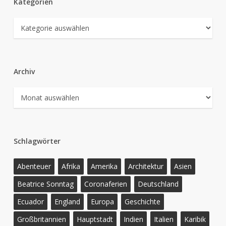
Kategorien
Kategorien
Archiv
Archiv
Schlagwörter
Abenteuer
Afrika
Amerika
Architektur
Asien
Beatrice Sonntag
Coronaferien
Deutschland
Ecuador
England
Europa
Geschichte
Großbritannien
Hauptstadt
Indien
Italien
Karibik