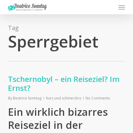
Menu
Skip
to
main
content
Tag
Sperrgebiet
Tschernobyl – ein Reiseziel? Im
Ernst?
By
Beatrice Sonntag
Kurz und schmerzlos
No Comments
Ein wirklich bizarres
Reiseziel in der