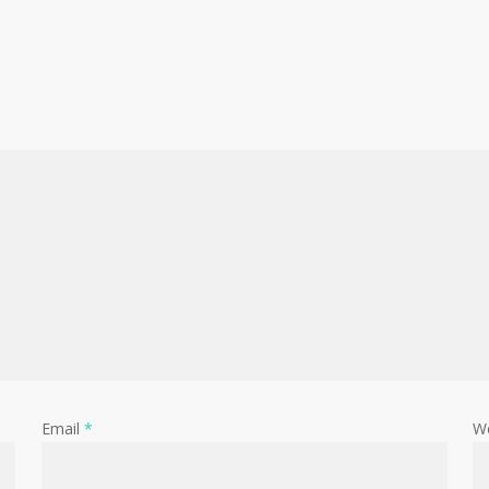
Email
*
W