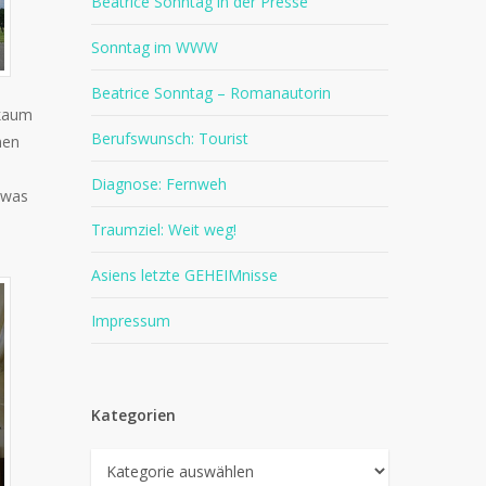
Beatrice Sonntag in der Presse
Sonntag im WWW
Beatrice Sonntag – Romanautorin
 kaum
Berufswunsch: Tourist
nen
Diagnose: Fernweh
twas
Traumziel: Weit weg!
Asiens letzte GEHEIMnisse
Impressum
Kategorien
Kategorien