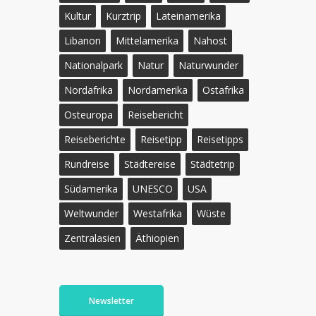
Kultur
Kurztrip
Lateinamerika
Libanon
Mittelamerika
Nahost
Nationalpark
Natur
Naturwunder
Nordafrika
Nordamerika
Ostafrika
Osteuropa
Reisebericht
Reiseberichte
Reisetipp
Reisetipps
Rundreise
Städtereise
Städtetrip
Südamerika
UNESCO
USA
Weltwunder
Westafrika
Wüste
Zentralasien
Äthiopien
Newsletter