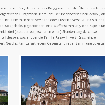
n künstlichen See, der es wie ein Burggraben umgibt. Über einen lange
igentlichen Burggraben überquert. Der Innenhof ist eindrucksvoll, ab
s. Ich fühle mich nach Versailles oder Puschkin versetzt und staune 
de, Spiegelsäle, Jagdtrophäen, eine Waffensammlung, eine Kapelle u
t mich drei (statt der vorgesehenen einen) Stunden lang durch das
eil dessen, was er über die Familie Razawilli weiß. Er scheint ein
 weiß Geschichten zu fast jedem Gegenstand in der Sammlung zu erzäh