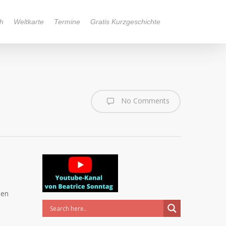
h
Weltkarte
Termine
Gratis Kurzgeschichte
No Comments
hen