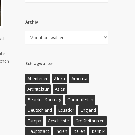
Archiv
Archiv
ach
lie
ochen
Schlagwörter
Abenteuer
Afrika
Amerika
Architektur
Asien
Beatrice Sonntag
Coronaferien
Deutschland
Ecuador
England
Europa
Geschichte
Großbritannien
Hauptstadt
Indien
Italien
Karibik