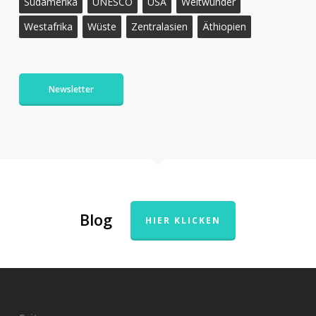
Südamerika
UNESCO
USA
Weltwunder
Westafrika
Wüste
Zentralasien
Äthiopien
Newsletter
Blog
HIER KLICKEN