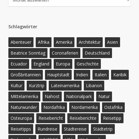
Schlagwörter
Abenteuer
Afrika
Amerika
Architektur
Asien
Beatrice Sonntag
Coronaferien
Deutschland
Ecuador
England
Europa
Geschichte
Großbritannien
Hauptstadt
Indien
Italien
Karibik
Kultur
Kurztrip
Lateinamerika
Libanon
Mittelamerika
Nahost
Nationalpark
Natur
Naturwunder
Nordafrika
Nordamerika
Ostafrika
Osteuropa
Reisebericht
Reiseberichte
Reisetipp
Reisetipps
Rundreise
Städtereise
Städtetrip