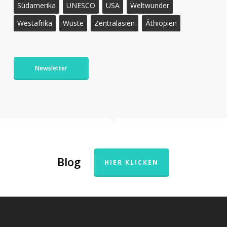
Südamerika
UNESCO
USA
Weltwunder
Westafrika
Wüste
Zentralasien
Äthiopien
Newsletter
Blog
HIER KLICKEN