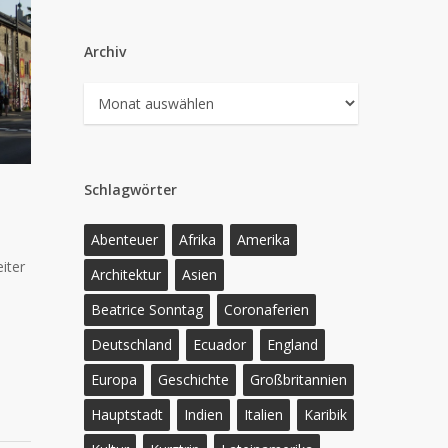
Archiv
Archiv
Schlagwörter
Abenteuer
Afrika
Amerika
iter
Architektur
Asien
Beatrice Sonntag
Coronaferien
Deutschland
Ecuador
England
Europa
Geschichte
Großbritannien
Hauptstadt
Indien
Italien
Karibik