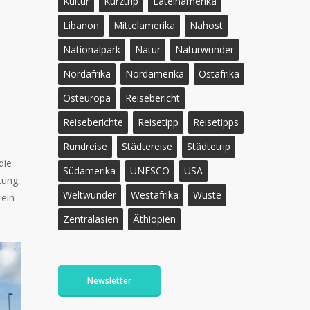
Kultur
Kurztrip
Lateinamerika
Libanon
Mittelamerika
Nahost
Nationalpark
Natur
Naturwunder
Nordafrika
Nordamerika
Ostafrika
Osteuropa
Reisebericht
Reiseberichte
Reisetipp
Reisetipps
Rundreise
Städtereise
Städtetrip
die
Südamerika
UNESCO
USA
tung,
Weltwunder
Westafrika
Wüste
 ein
Zentralasien
Äthiopien
Newsletter