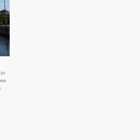
 zu
wie
u