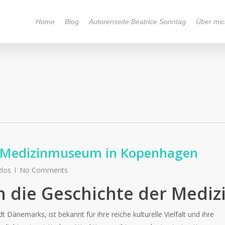
Home
Blog
Autorenseite Beatrice Sonntag
Über mic
– Medizinmuseum in Kopenhagen
zlos
No Comments
h die Geschichte der Mediz
änemarks, ist bekannt für ihre reiche kulturelle Vielfalt und ihre