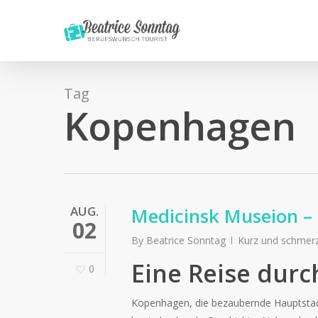
Skip
to
main
content
Tag
Kopenhagen
AUG.
Medicinsk Museion 
02
By
Beatrice Sonntag
Kurz und schmer
Eine Reise durc
0
Kopenhagen, die bezaubernde Hauptstadt D